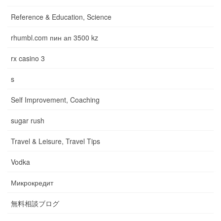
Reference & Education, Science
rhumbl.com пин ап 3500 kz
rx casino 3
s
Self Improvement, Coaching
sugar rush
Travel & Leisure, Travel Tips
Vodka
Микрокредит
無料相談ブログ