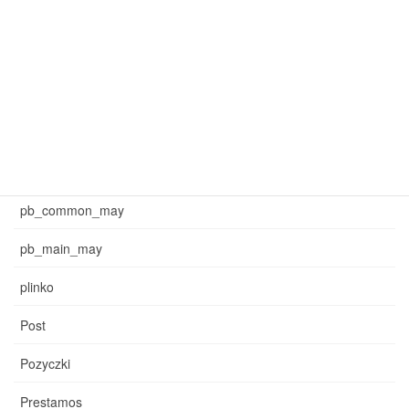
mar_sb_common
mar_sb_main
may_common_sb
may_main_sb
News
pb_common_may
pb_main_may
plinko
Post
Pozyczki
Prestamos