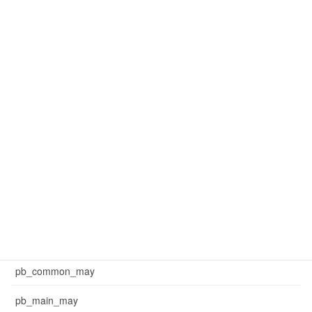
mar_common
mar_common_1
mar_common_3
mar_pb_main
mar_sb_common
mar_sb_main
may_common_sb
may_main_sb
News
pb_common_may
pb_main_may