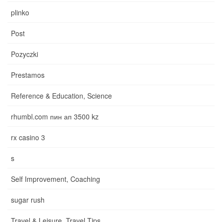
plinko
Post
Pozyczki
Prestamos
Reference & Education, Science
rhumbl.com пин ап 3500 kz
rx casino 3
s
Self Improvement, Coaching
sugar rush
Travel & Leisure, Travel Tips