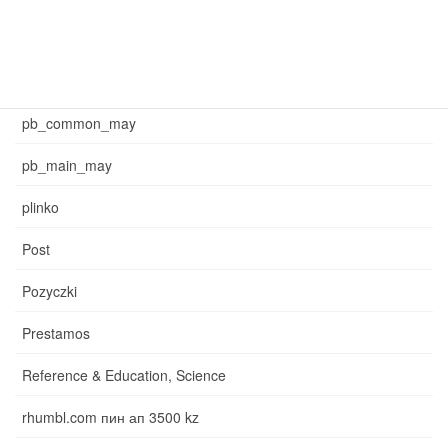
may_main_sb
News
pb_common_may
pb_main_may
plinko
Post
Pozyczki
Prestamos
Reference & Education, Science
rhumbl.com пин ап 3500 kz