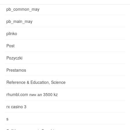
pb_common_may
pb_main_may
plinko
Post
Pozyczki
Prestamos
Reference & Education, Science
rhumbl.com пин ап 3500 kz
rx casino 3
s