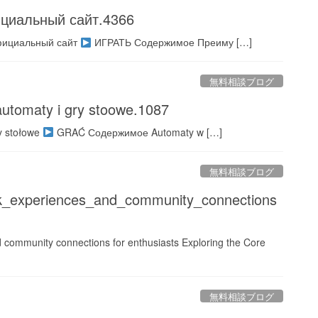
ициальный сайт.4366
официальный сайт
ИГРАТЬ Содержимое Преиму […]
無料相談ブログ
automaty i gry stoowe.1087
ry stołowe
GRAĆ Содержимое Automaty w […]
無料相談ブログ
apk_experiences_and_community_connections
d community connections for enthusiasts Exploring the Core
無料相談ブログ