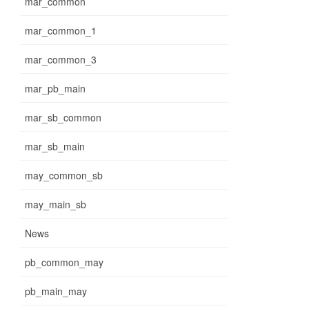
mar_common
mar_common_1
mar_common_3
mar_pb_main
mar_sb_common
mar_sb_main
may_common_sb
may_main_sb
News
pb_common_may
pb_main_may