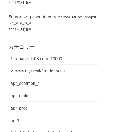
2026年8月5日
Динамика_poker_dom_в_ярком_мире_азартн
ых_игр_и_з
2026年8月5日
カテゴリー
1_lapapillote08.com_10000
2_www.mystical-fire.de_5000
apr_common_1
apr_main
apr_prod
ar t2