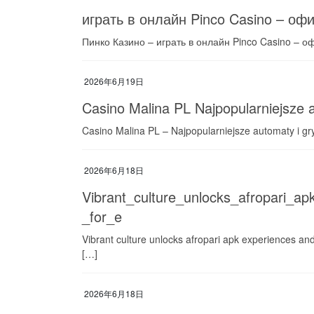
играть в онлайн Pinco Casino – оф
Пинко Казино – играть в онлайн Pinco Casino – 
2026年6月19日
Casino Malina PL Najpopularniejsze 
Casino Malina PL – Najpopularniejsze automaty i g
2026年6月18日
Vibrant_culture_unlocks_afropari_
_for_e
Vibrant culture unlocks afropari apk experiences an
[…]
2026年6月18日