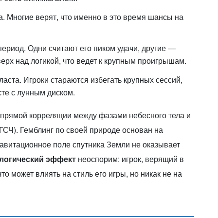
. Многие верят, что именно в это время шансы на
риод. Одни считают его пиком удачи, другие —
верх над логикой, что ведет к крупным проигрышам.
аста. Игроки стараются избегать крупных сессий,
сте с лунным диском.
 прямой корреляции между фазами небесного тела и
ГСЧ). Гемблинг по своей природе основан на
равитационное поле спутника Земли не оказывает
логический эффект
неоспорим: игрок, верящий в
то может влиять на стиль его игры, но никак не на