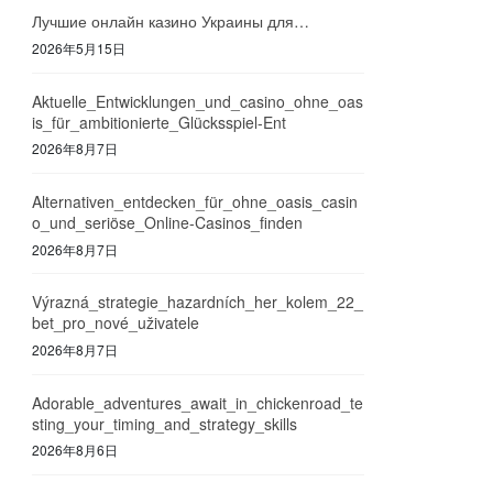
Лучшие онлайн казино Украины для…
2026年5月15日
Aktuelle_Entwicklungen_und_casino_ohne_oas
is_für_ambitionierte_Glücksspiel-Ent
2026年8月7日
Alternativen_entdecken_für_ohne_oasis_casin
o_und_seriöse_Online-Casinos_finden
2026年8月7日
Výrazná_strategie_hazardních_her_kolem_22_
bet_pro_nové_uživatele
2026年8月7日
Adorable_adventures_await_in_chickenroad_te
sting_your_timing_and_strategy_skills
2026年8月6日