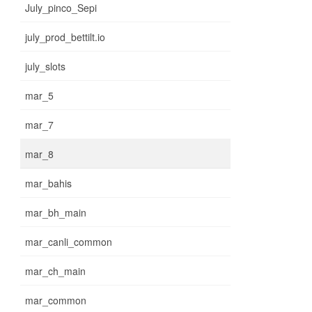
July_pinco_Sepi
july_prod_bettilt.io
july_slots
mar_5
mar_7
mar_8
mar_bahis
mar_bh_main
mar_canli_common
mar_ch_main
mar_common