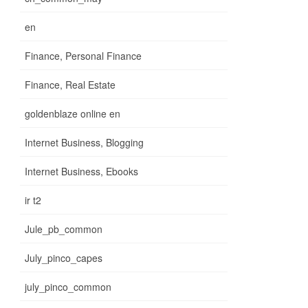
en
Finance, Personal Finance
Finance, Real Estate
goldenblaze online en
Internet Business, Blogging
Internet Business, Ebooks
ir t2
Jule_pb_common
July_pinco_capes
july_pinco_common