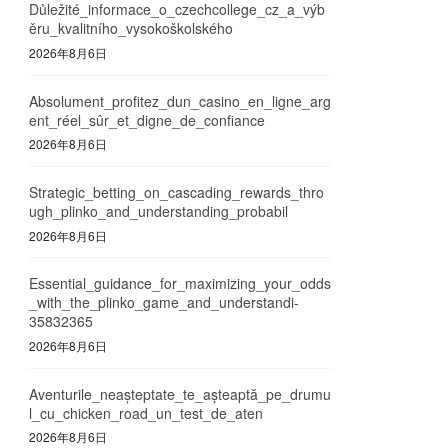
Důležité_informace_o_czechcollege_cz_a_výb
ěru_kvalitního_vysokoškolského
2026年8月6日
Absolument_profitez_dun_casino_en_ligne_arg
ent_réel_sûr_et_digne_de_confiance
2026年8月6日
Strategic_betting_on_cascading_rewards_thro
ugh_plinko_and_understanding_probabil
2026年8月6日
Essential_guidance_for_maximizing_your_odds
_with_the_plinko_game_and_understandi-
35832365
2026年8月6日
Aventurile_neașteptate_te_așteaptă_pe_drumu
l_cu_chicken_road_un_test_de_aten
2026年8月6日