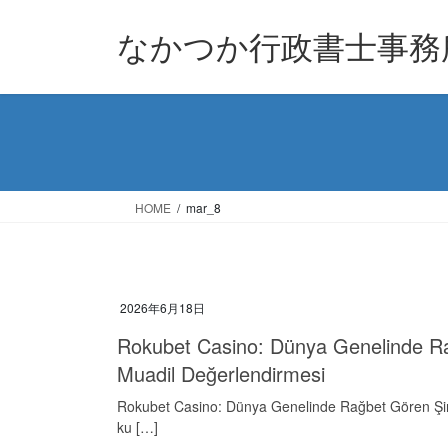
コ
ナ
なかつか行政書士事務
ン
ビ
テ
ゲ
ン
ー
ツ
シ
へ
ョ
ス
ン
キ
に
ッ
移
HOME
mar_8
プ
動
2026年6月18日
Rokubet Casino: Dünya Genelinde Rağ
Muadil Değerlendirmesi
Rokubet Casino: Dünya Genelinde Rağbet Gören Şirk
ku […]