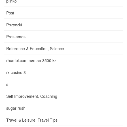
plinko
Post
Pozyczki
Prestamos
Reference & Education, Science
rhumbl.com пин ап 3500 kz
rx casino 3
s
Self Improvement, Coaching
sugar rush
Travel & Leisure, Travel Tips