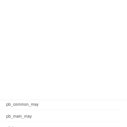
mar_common_1
mar_common_3
mar_pb_main
mar_sb_common
mar_sb_main
may_common_sb
may_main_sb
News
pb_common_may
pb_main_may