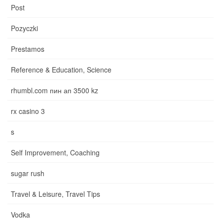
Post
Pozyczki
Prestamos
Reference & Education, Science
rhumbl.com пин ап 3500 kz
rx casino 3
s
Self Improvement, Coaching
sugar rush
Travel & Leisure, Travel Tips
Vodka