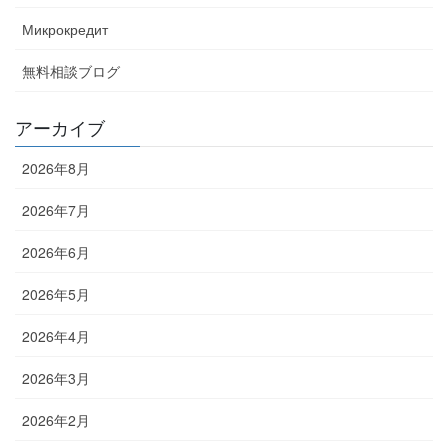
Микрокредит
無料相談ブログ
アーカイブ
2026年8月
2026年7月
2026年6月
2026年5月
2026年4月
2026年3月
2026年2月