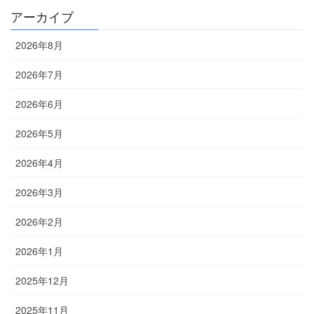
アーカイブ
2026年8月
2026年7月
2026年6月
2026年5月
2026年4月
2026年3月
2026年2月
2026年1月
2025年12月
2025年11月