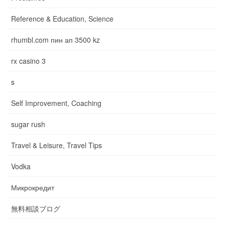
Reference & Education, Science
rhumbl.com пин ап 3500 kz
rx casino 3
s
Self Improvement, Coaching
sugar rush
Travel & Leisure, Travel Tips
Vodka
Микрокредит
無料相談ブログ