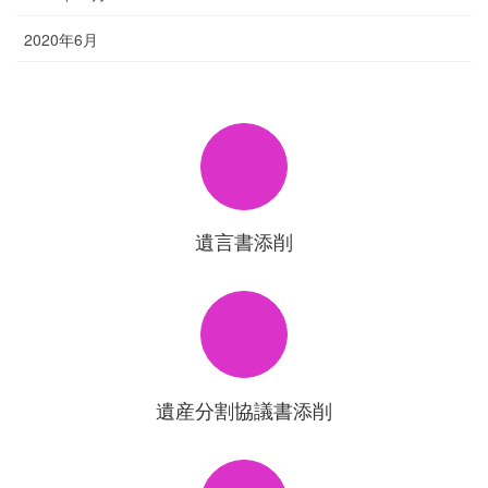
2020年6月
遺言書添削
遺産分割協議書添削