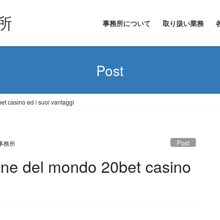
所
事務所について
取り扱い業務
Post
et casino ed i suoi vantaggi
Post
事務所
one del mondo 20bet casino