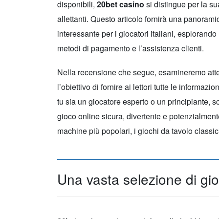
disponibili,
20bet casino
si distingue per la sua
allettanti. Questo articolo fornirà una panorami
interessante per i giocatori italiani, esplorando l
metodi di pagamento e l’assistenza clienti.
Nella recensione che segue, esamineremo atte
l’obiettivo di fornire ai lettori tutte le inform
tu sia un giocatore esperto o un principiante, 
gioco online sicura, divertente e potenzialment
machine più popolari, i giochi da tavolo classic
Una vasta selezione di gioch