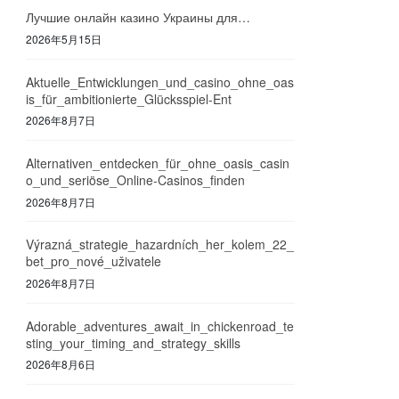
Лучшие онлайн казино Украины для…
2026年5月15日
Aktuelle_Entwicklungen_und_casino_ohne_oas
is_für_ambitionierte_Glücksspiel-Ent
2026年8月7日
Alternativen_entdecken_für_ohne_oasis_casin
o_und_seriöse_Online-Casinos_finden
2026年8月7日
Výrazná_strategie_hazardních_her_kolem_22_
bet_pro_nové_uživatele
2026年8月7日
Adorable_adventures_await_in_chickenroad_te
sting_your_timing_and_strategy_skills
2026年8月6日