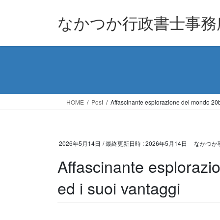
コ
ナ
なかつか行政書士事務
ン
ビ
テ
ゲ
ン
ー
ツ
シ
へ
ョ
ス
ン
キ
に
ッ
移
HOME
Post
Affascinante esplorazione del mondo 20b
プ
動
2026年5月14日
/ 最終更新日時 :
2026年5月14日
なかつか
Affascinante esplorazi
ed i suoi vantaggi