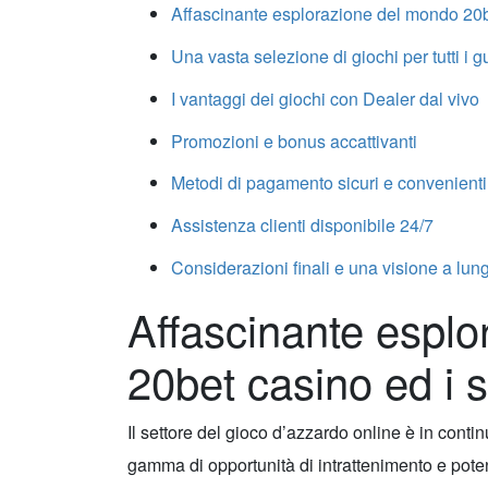
Affascinante esplorazione del mondo 20b
Una vasta selezione di giochi per tutti i g
I vantaggi dei giochi con Dealer dal vivo
Promozioni e bonus accattivanti
Metodi di pagamento sicuri e convenienti
Assistenza clienti disponibile 24/7
Considerazioni finali e una visione a lun
Affascinante espl
20bet casino ed i 
Il settore del gioco d’azzardo online è in cont
gamma di opportunità di intrattenimento e pot