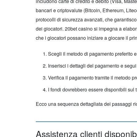
includono carte di credito e debito (Visa, Masterca
bancari e criptovalute (Bitcoin, Ethereum, Litec
protocolli di sicurezza avanzati, che garantisc
dei giocatori. 20bet casino si impegna a elabor
che i giocatori possano iniziare a giocare il pri
Scegli il metodo di pagamento preferito 
Inserisci i dettagli del pagamento e segui
Verifica il pagamento tramite il metodo pre
I fondi dovrebbero essere disponibili sul
Ecco una sequenza dettagliata dei passaggi rich
Assistenza clienti disponib