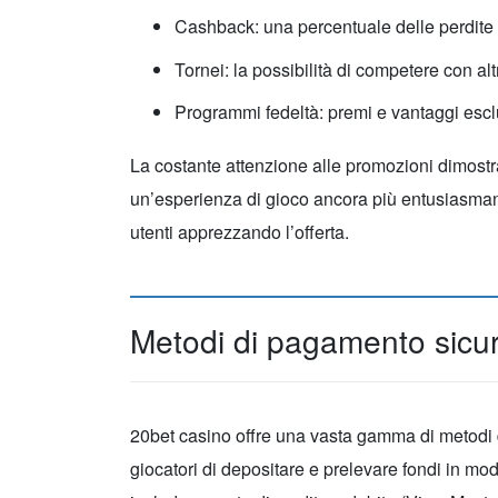
Cashback: una percentuale delle perdite re
Tornei: la possibilità di competere con alt
Programmi fedeltà: premi e vantaggi esclus
La costante attenzione alle promozioni dimostra 
un’esperienza di gioco ancora più entusiasmante
utenti apprezzando l’offerta.
Metodi di pagamento sicur
20bet casino offre una vasta gamma di metodi d
giocatori di depositare e prelevare fondi in mo