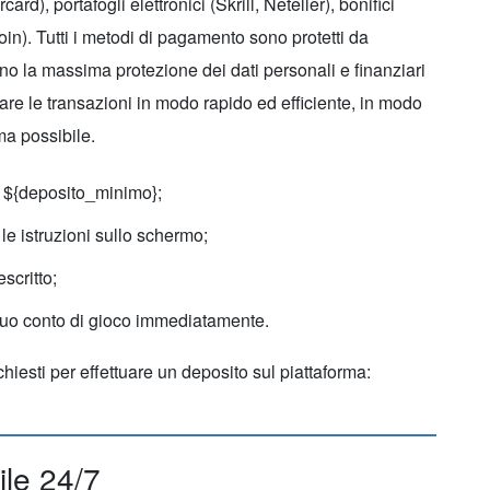
rd), portafogli elettronici (Skrill, Neteller), bonifici
oin). Tutti i metodi di pagamento sono protetti da
ono la massima protezione dei dati personali e finanziari
are le transazioni in modo rapido ed efficiente, in modo
ma possibile.
e ${deposito_minimo};
 le istruzioni sullo schermo;
scritto;
 tuo conto di gioco immediatamente.
iesti per effettuare un deposito sul piattaforma:
ile 24/7