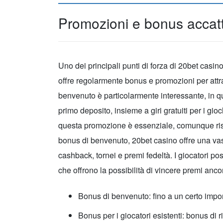
Promozioni e bonus accatt
Uno dei principali punti di forza di 20bet casi
offre regolarmente bonus e promozioni per attrar
benvenuto è particolarmente interessante, in qu
primo deposito, insieme a giri gratuiti per i gi
questa promozione è essenziale, comunque rispet
bonus di benvenuto, 20bet casino offre una vast
cashback, tornei e premi fedeltà. I giocatori p
che offrono la possibilità di vincere premi anco
Bonus di benvenuto: fino a un certo importo
Bonus per i giocatori esistenti: bonus di 