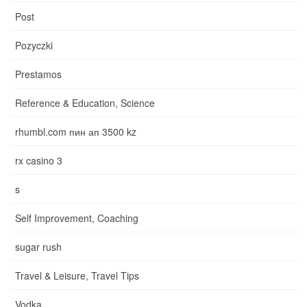
Post
Pozyczki
Prestamos
Reference & Education, Science
rhumbl.com пин ап 3500 kz
rx casino 3
s
Self Improvement, Coaching
sugar rush
Travel & Leisure, Travel Tips
Vodka