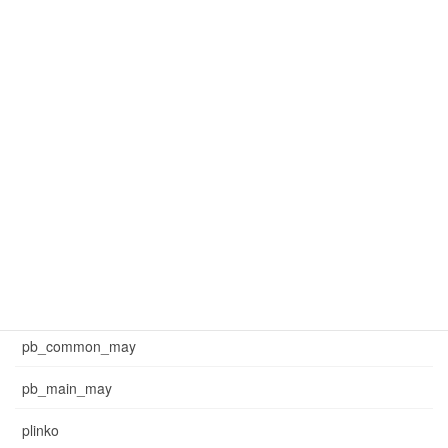
mar_common_1
mar_common_3
mar_pb_main
mar_sb_common
mar_sb_main
may_common_sb
may_main_sb
News
pb_common_may
pb_main_may
plinko