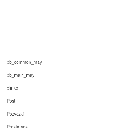
mar_sb_main
may_common_sb
may_main_sb
News
pb_common_may
pb_main_may
plinko
Post
Pozyczki
Prestamos