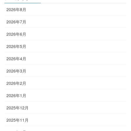
2026年8月
2026年7月
2026年6月
2026年5月
2026年4月
2026年3月
2026年2月
2026年1月
2025年12月
2025年11月