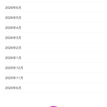
2026年6月
2026年5月
2026年4月
2026年3月
2026年2月
2026年1月
2025年12月
2025年11月
2020年6月