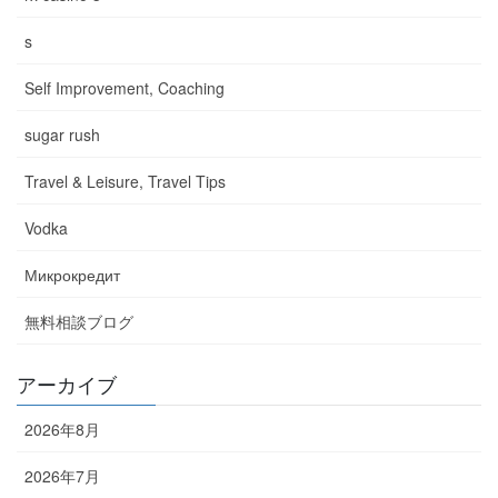
s
Self Improvement, Coaching
sugar rush
Travel & Leisure, Travel Tips
Vodka
Микрокредит
無料相談ブログ
アーカイブ
2026年8月
2026年7月