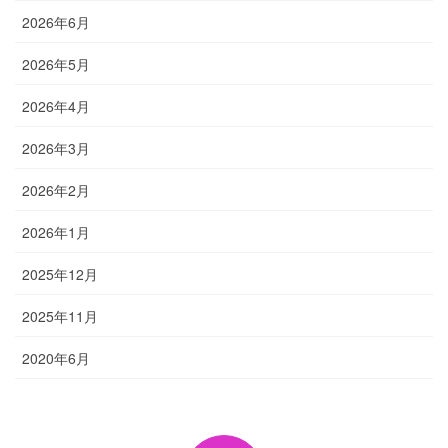
2026年6月
2026年5月
2026年4月
2026年3月
2026年2月
2026年1月
2025年12月
2025年11月
2020年6月