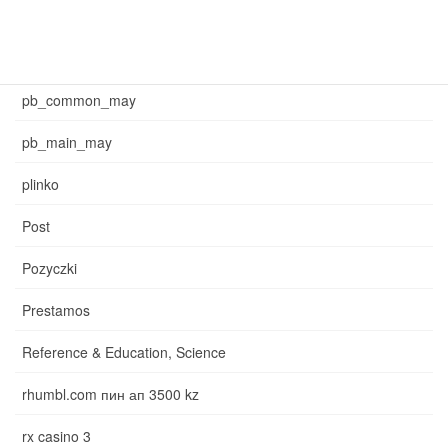
may_main_sb
News
pb_common_may
pb_main_may
plinko
Post
Pozyczki
Prestamos
Reference & Education, Science
rhumbl.com пин ап 3500 kz
rx casino 3