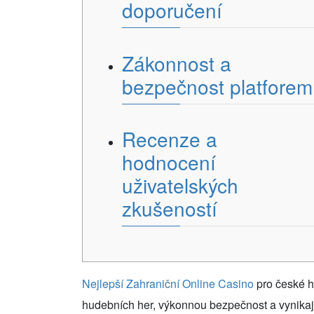
doporučení
Zákonnost a
bezpečnost platforem
Recenze a
hodnocení
uživatelských
zkušeností
Nejlepší Zahraniční Online Casino
pro české h
hudebních her, výkonnou bezpečnost a vynikaj