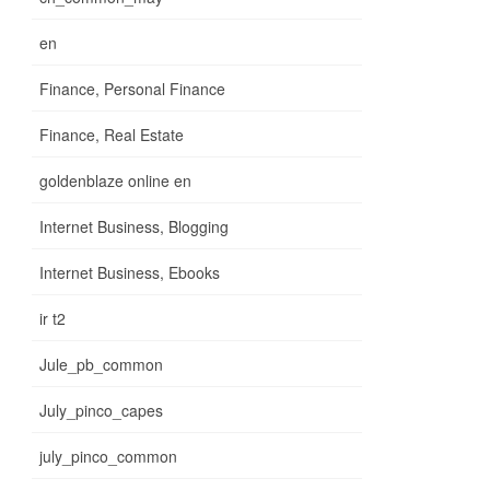
en
Finance, Personal Finance
Finance, Real Estate
goldenblaze online en
Internet Business, Blogging
Internet Business, Ebooks
ir t2
Jule_pb_common
July_pinco_capes
july_pinco_common