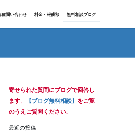
各種問い合わせ
料金・報酬額
無料相談ブログ
寄せられた質問にブログで回答し
ます。
【ブログ無料相談】
をご覧
のうえご質問ください。
最近の投稿