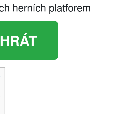
ch herních platforem
HRÁT