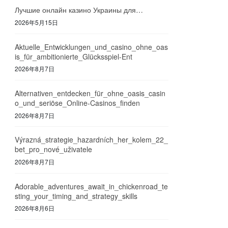
Лучшие онлайн казино Украины для…
2026年5月15日
Aktuelle_Entwicklungen_und_casino_ohne_oas
is_für_ambitionierte_Glücksspiel-Ent
2026年8月7日
Alternativen_entdecken_für_ohne_oasis_casin
o_und_seriöse_Online-Casinos_finden
2026年8月7日
Výrazná_strategie_hazardních_her_kolem_22_
bet_pro_nové_uživatele
2026年8月7日
Adorable_adventures_await_in_chickenroad_te
sting_your_timing_and_strategy_skills
2026年8月6日