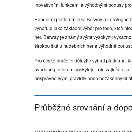
inovativními funkcemi a výhodnými bonusy pro
Populární platforem jako Betway a LeoVegas ta
vynořuje jako základní výběr pro těch, kteří hl
her. Betway je známý svými vysokými výkaznos
širokou škálu hudebních her a výhodné bonus
Pro české hráče je důležité vybrat platformu, 
uvedené platforem poskytují. Toto zajišťuje, že
nespravedlivými pravidly nebo nezákonnými ak
Průběžné srovnání a dopo