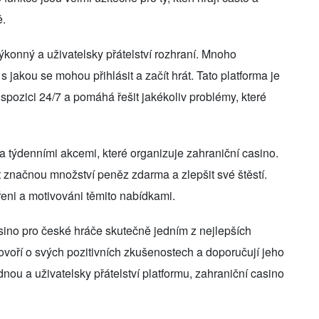
ě.
výkonný a uživatelsky přátelství rozhraní. Mnoho
 s jakou se mohou přihlásit a začít hrát. Tato platforma je
ispozici 24/7 a pomáhá řešit jakékoliv problémy, které
 týdenními akcemi, které organizuje zahraniční casino.
at značnou množství peněz zdarma a zlepšit své štěstí.
řeni a motivováni těmito nabídkami.
asino pro české hráče skutečně jedním z nejlepších
ovoří o svých pozitivních zkušenostech a doporučují jeho
nou a uživatelsky přátelství platformu, zahraniční casino