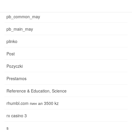
News
pb_common_may
pb_main_may
plinko
Post
Pozyczki
Prestamos
Reference & Education, Science
rhumbl.com пин ап 3500 kz
rx casino 3
s