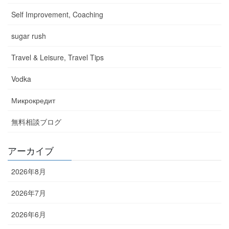
Self Improvement, Coaching
sugar rush
Travel & Leisure, Travel Tips
Vodka
Микрокредит
無料相談ブログ
アーカイブ
2026年8月
2026年7月
2026年6月