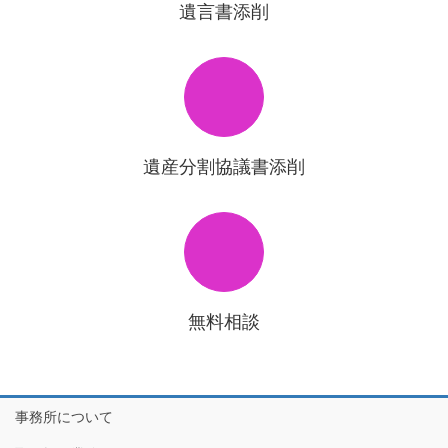
遺言書添削
遺産分割協議書添削
無料相談
事務所について