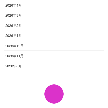
2026年4月
2026年3月
2026年2月
2026年1月
2025年12月
2025年11月
2020年6月