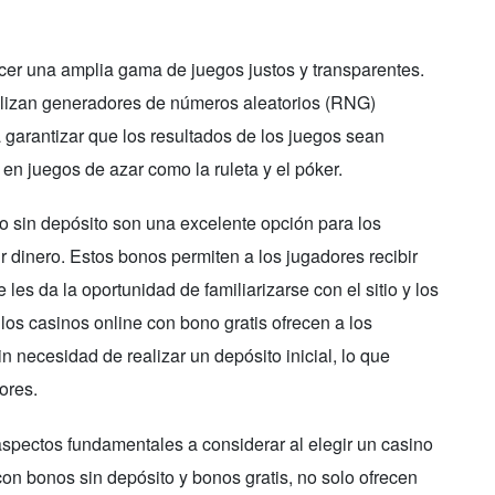
ecer una amplia gama de juegos justos y transparentes.
tilizan generadores de números aleatorios (RNG)
 garantizar que los resultados de los juegos sean
en juegos de azar como la ruleta y el póker.
o sin depósito son una excelente opción para los
ir dinero. Estos bonos permiten a los jugadores recibir
 les da la oportunidad de familiarizarse con el sitio y los
los casinos online con bono gratis ofrecen a los
in necesidad de realizar un depósito inicial, lo que
ores.
aspectos fundamentales a considerar al elegir un casino
 con bonos sin depósito y bonos gratis, no solo ofrecen