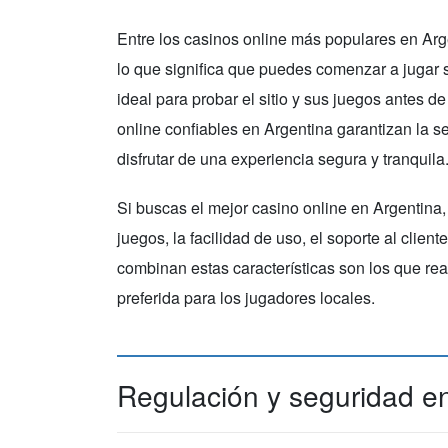
Entre los casinos online más populares en Arg
lo que significa que puedes comenzar a jugar s
ideal para probar el sitio y sus juegos antes 
online confiables en Argentina garantizan la se
disfrutar de una experiencia segura y tranquila
Si buscas el mejor casino online en Argentina,
juegos, la facilidad de uso, el soporte al clien
combinan estas características son los que re
preferida para los jugadores locales.
Regulación y seguridad en