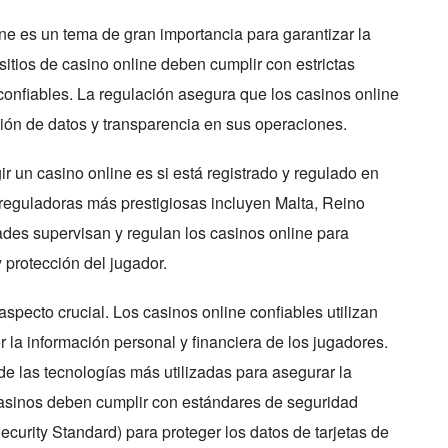
ine es un tema de gran importancia para garantizar la
sitios de casino online deben cumplir con estrictas
onfiables. La regulación asegura que los casinos online
ión de datos y transparencia en sus operaciones.
r un casino online es si está registrado y regulado en
 reguladoras más prestigiosas incluyen Malta, Reino
des supervisan y regulan los casinos online para
 protección del jugador.
specto crucial. Los casinos online confiables utilizan
 la información personal y financiera de los jugadores.
e las tecnologías más utilizadas para asegurar la
casinos deben cumplir con estándares de seguridad
rity Standard) para proteger los datos de tarjetas de