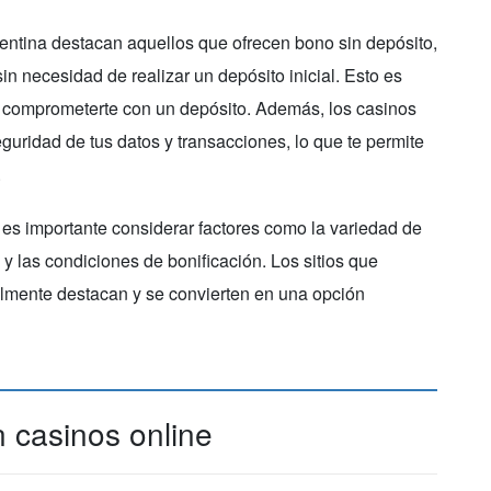
entina destacan aquellos que ofrecen bono sin depósito,
in necesidad de realizar un depósito inicial. Esto es
de comprometerte con un depósito. Además, los casinos
guridad de tus datos y transacciones, lo que te permite
.
 es importante considerar factores como la variedad de
te y las condiciones de bonificación. Los sitios que
almente destacan y se convierten en una opción
 casinos online