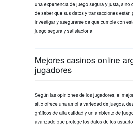
una experiencia de juego segura y justa, sino 
de saber que sus datos y transacciones están p
investigar y asegurarse de que cumple con est
juego segura y satisfactoria.
Mejores casinos online ar
jugadores
Según las opiniones de los jugadores, el mejo
sitio ofrece una amplia variedad de juegos, de
gráficos de alta calidad y un ambiente de jue
avanzado que protege los datos de los usuario