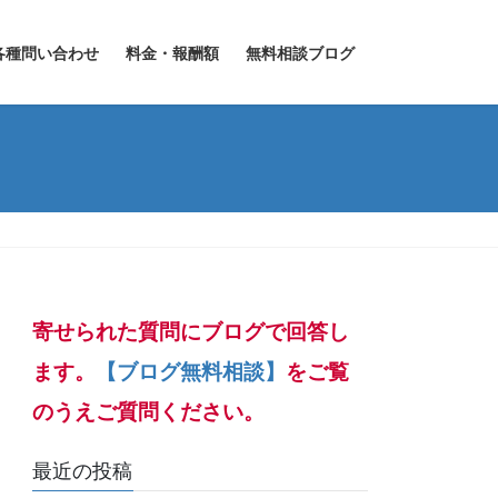
各種問い合わせ
料金・報酬額
無料相談ブログ
寄せられた質問にブログで回答し
ます。
【ブログ無料相談】
をご覧
のうえご質問ください。
最近の投稿