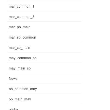
mar_common_1
mar_common_3
mar_pb_main
mar_sb_common
mar_sb_main
may_common_sb
may_main_sb
News
pb_common_may
pb_main_may
plinko