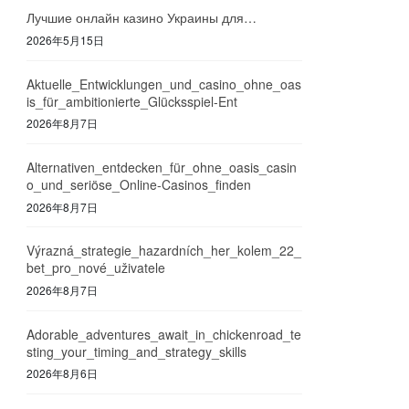
Лучшие онлайн казино Украины для…
2026年5月15日
Aktuelle_Entwicklungen_und_casino_ohne_oas
is_für_ambitionierte_Glücksspiel-Ent
2026年8月7日
Alternativen_entdecken_für_ohne_oasis_casin
o_und_seriöse_Online-Casinos_finden
2026年8月7日
Výrazná_strategie_hazardních_her_kolem_22_
bet_pro_nové_uživatele
2026年8月7日
Adorable_adventures_await_in_chickenroad_te
sting_your_timing_and_strategy_skills
2026年8月6日