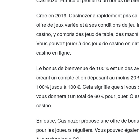
Casinozer France et profiter d’un bonus de b
Créé en 2019, Casinozer a rapidement pris sa p
offre de jeux variée et à ses conditions de jeu 
casino, y compris des jeux de table, des machi
Vous pouvez jouer à des jeux de casino en dire
casino en ligne.
Le bonus de bienvenue de 100% est un des avan
créant un compte et en déposant au moins 20 
100% jusqu’à 100 €. Cela signifie que si vous
vous donnerait un total de 60 € pour jouer. C
casino.
En outre, Casinozer propose une offre de bonus
pour les joueurs réguliers. Vous pouvez égalem