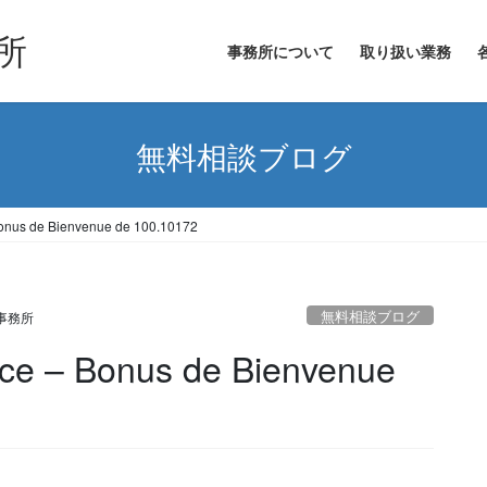
所
事務所について
取り扱い業務
無料相談ブログ
Bonus de Bienvenue de 100.10172
無料相談ブログ
事務所
nce – Bonus de Bienvenue