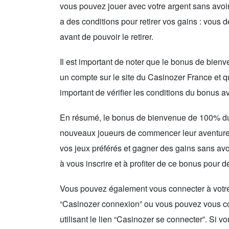
vous pouvez jouer avec votre argent sans avoir
a des conditions pour retirer vos gains : vous 
avant de pouvoir le retirer.
Il est important de noter que le bonus de bien
un compte sur le site du Casinozer France et 
important de vérifier les conditions du bonus av
En résumé, le bonus de bienvenue de 100% du
nouveaux joueurs de commencer leur aventure 
vos jeux préférés et gagner des gains sans avo
à vous inscrire et à profiter de ce bonus pour d
Vous pouvez également vous connecter à votre 
“Casinozer connexion” ou vous pouvez vous co
utilisant le lien “Casinozer se connecter”. Si 