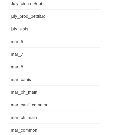
July_pinco_Sepi
july_prod_bettilt.io
july_slots
mar_5
mar_7
mar_8
mar_bahis
mar_bh_main
mar_canli_common
mar_ch_main
mar_common