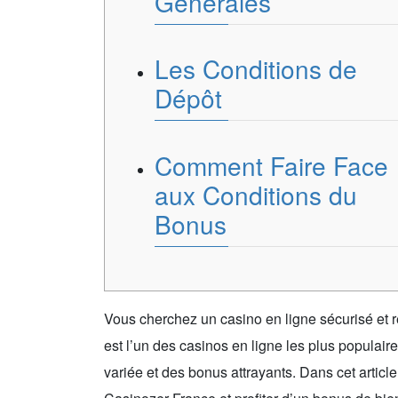
Générales
Les Conditions de
Dépôt
Comment Faire Face
aux Conditions du
Bonus
Vous cherchez un casino en ligne sécurisé et 
est l’un des casinos en ligne les plus populaire
variée et des bonus attrayants. Dans cet articl