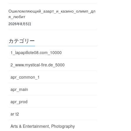
Ошеломляющий_азарт_и_казино_олимп_дл
я_любит
2026年8月5日
カテゴリー
1_lapapillote08.com_10000
2_www.mystical-fire.de_5000
apr_common_1
apr_main
apr_prod
ar t2
Arts & Entertainment, Photography