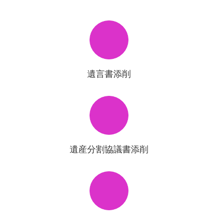
遺言書添削
遺産分割協議書添削