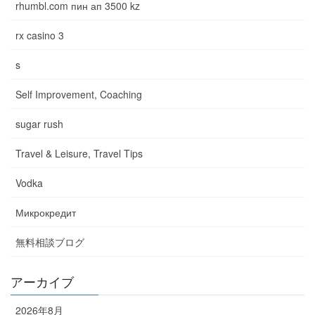
rhumbl.com пин ап 3500 kz
rx casino 3
s
Self Improvement, Coaching
sugar rush
Travel & Leisure, Travel Tips
Vodka
Микрокредит
無料相談ブログ
アーカイブ
2026年8月