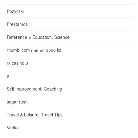
Pozyczki
Prestamos
Reference & Education, Science
rhumbl.com пин ап 3500 kz
rx casino 3
s
Self Improvement, Coaching
sugar rush
Travel & Leisure, Travel Tips
Vodka