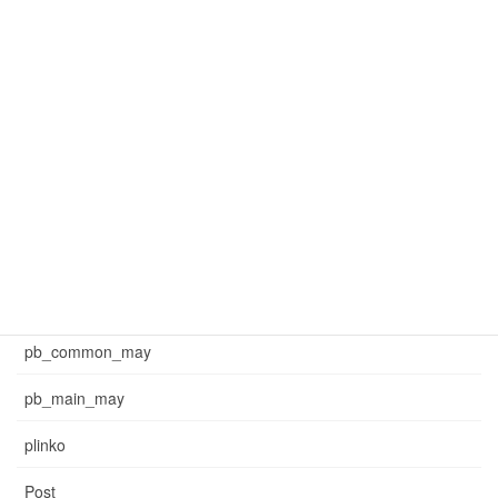
mar_common_3
mar_pb_main
mar_sb_common
mar_sb_main
may_common_sb
may_main_sb
News
pb_common_may
pb_main_may
plinko
Post