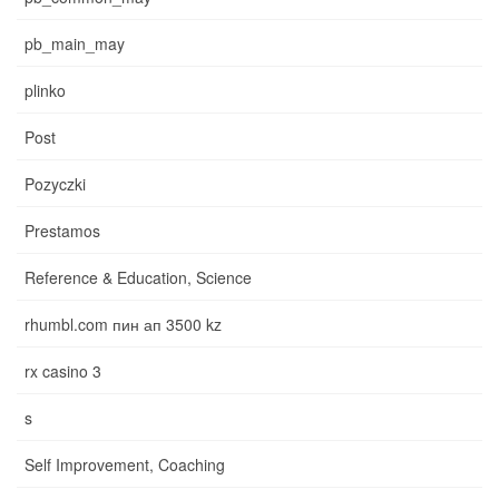
pb_main_may
plinko
Post
Pozyczki
Prestamos
Reference & Education, Science
rhumbl.com пин ап 3500 kz
rx casino 3
s
Self Improvement, Coaching