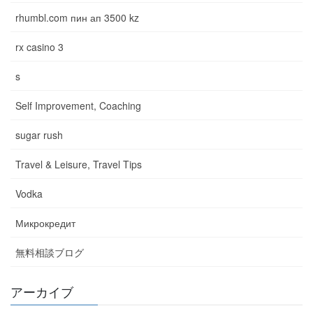
rhumbl.com пин ап 3500 kz
rx casino 3
s
Self Improvement, Coaching
sugar rush
Travel & Leisure, Travel Tips
Vodka
Микрокредит
無料相談ブログ
アーカイブ