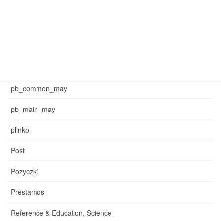
mar_sb_main
may_common_sb
may_main_sb
News
pb_common_may
pb_main_may
plinko
Post
Pozyczki
Prestamos
Reference & Education, Science