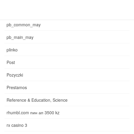
News
pb_common_may
pb_main_may
plinko
Post
Pozyczki
Prestamos
Reference & Education, Science
rhumbl.com пин ап 3500 kz
rx casino 3