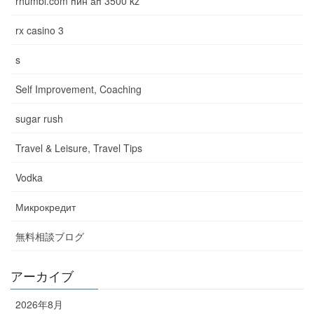
rhumbl.com пин ап 3500 kz
rx casino 3
s
Self Improvement, Coaching
sugar rush
Travel & Leisure, Travel Tips
Vodka
Микрокредит
無料相談ブログ
アーカイブ
2026年8月