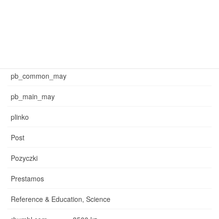
may_common_sb
may_main_sb
News
pb_common_may
pb_main_may
plinko
Post
Pozyczki
Prestamos
Reference & Education, Science