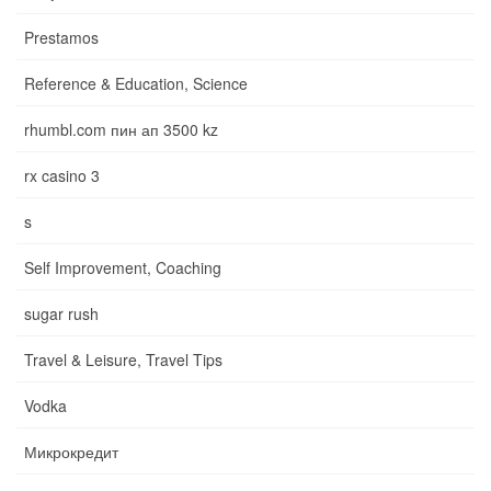
Prestamos
Reference & Education, Science
rhumbl.com пин ап 3500 kz
rx casino 3
s
Self Improvement, Coaching
sugar rush
Travel & Leisure, Travel Tips
Vodka
Микрокредит