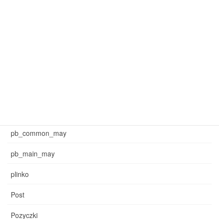
mar_pb_main
mar_sb_common
mar_sb_main
may_common_sb
may_main_sb
News
pb_common_may
pb_main_may
plinko
Post
Pozyczki