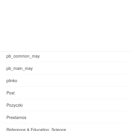
mar_sb_main
may_common_sb
may_main_sb
News
pb_common_may
pb_main_may
plinko
Post
Pozyczki
Prestamos
Reference & Education, Science