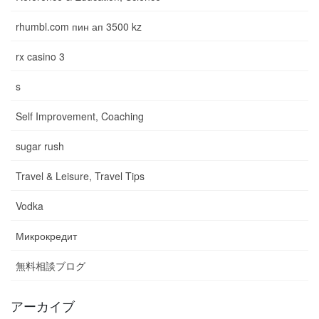
rhumbl.com пин ап 3500 kz
rx casino 3
s
Self Improvement, Coaching
sugar rush
Travel & Leisure, Travel Tips
Vodka
Микрокредит
無料相談ブログ
アーカイブ