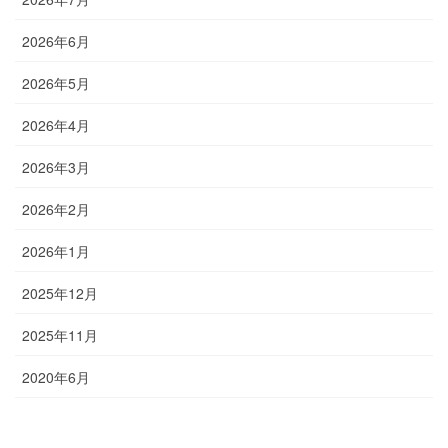
2026年6月
2026年5月
2026年4月
2026年3月
2026年2月
2026年1月
2025年12月
2025年11月
2020年6月