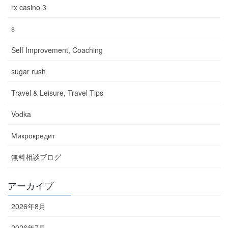
rx casino 3
s
Self Improvement, Coaching
sugar rush
Travel & Leisure, Travel Tips
Vodka
Микрокредит
無料相談ブログ
アーカイブ
2026年8月
2026年7月