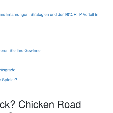
me Erfahrungen, Strategien und der 98% RTP-Vorteil im
ieren Sie Ihre Gewinne
itsgrade
 Spieler?
lück? Chicken Road