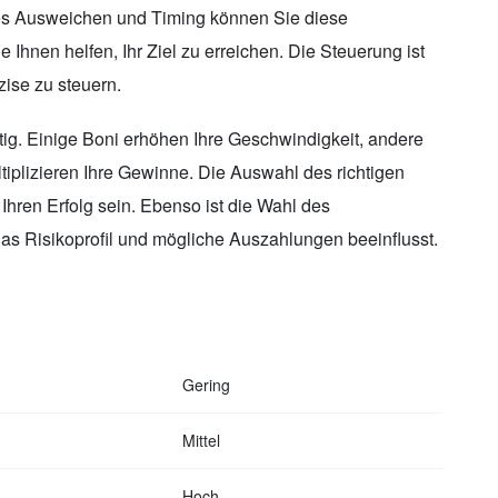
es Ausweichen und Timing können Sie diese
Ihnen helfen, Ihr Ziel zu erreichen. Die Steuerung ist
zise zu steuern.
tig. Einige Boni erhöhen Ihre Geschwindigkeit, andere
iplizieren Ihre Gewinne. Die Auswahl des richtigen
 Ihren Erfolg sein. Ebenso ist die Wahl des
das Risikoprofil und mögliche Auszahlungen beeinflusst.
Gering
Mittel
Hoch