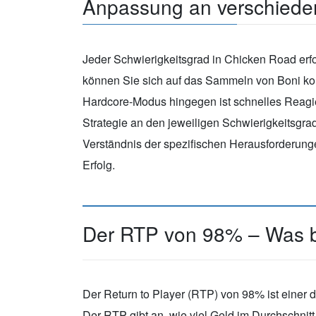
Anpassung an verschieden
Jeder Schwierigkeitsgrad in Chicken Road er
können Sie sich auf das Sammeln von Boni ko
Hardcore-Modus hingegen ist schnelles Reagie
Strategie an den jeweiligen Schwierigkeitsgr
Verständnis der spezifischen Herausforderunge
Erfolg.
Der RTP von 98% – Was be
Der Return to Player (RTP) von 98% ist einer 
Der RTP gibt an, wie viel Geld im Durchschnit