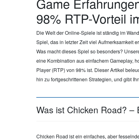
Game Erfahrungen,
98% RTP-Vorteil i
Die Welt der Online-Spiele ist ständig im Wand
Spiel, das in letzter Zeit viel Aufmerksamkeit 
Was macht dieses Spiel so besonders? Unse
eine Kombination aus einfachem Gameplay, ho
Player (RTP) von 98% ist. Dieser Artikel beleu
hin zu fortgeschrittenen Strategien, und gibt 
Was ist Chicken Road? – 
Chicken Road ist ein einfaches, aber fesseln