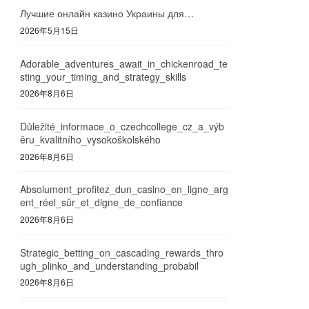
Лучшие онлайн казино Украины для…
2026年5月15日
Adorable_adventures_await_in_chickenroad_te
sting_your_timing_and_strategy_skills
2026年8月6日
Důležité_informace_o_czechcollege_cz_a_výb
ěru_kvalitního_vysokoškolského
2026年8月6日
Absolument_profitez_dun_casino_en_ligne_arg
ent_réel_sûr_et_digne_de_confiance
2026年8月6日
Strategic_betting_on_cascading_rewards_thro
ugh_plinko_and_understanding_probabil
2026年8月6日