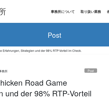
所
事務所について
取り扱い業務
Post
e Erfahrungen, Strategien und der 98% RTP-Vorteil im Check.
Post
事務所
 Chicken Road Game
n und der 98% RTP-Vorteil