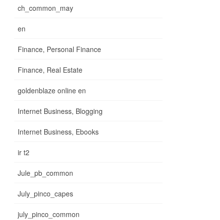
ch_common_may
en
Finance, Personal Finance
Finance, Real Estate
goldenblaze online en
Internet Business, Blogging
Internet Business, Ebooks
ir t2
Jule_pb_common
July_pinco_capes
july_pinco_common