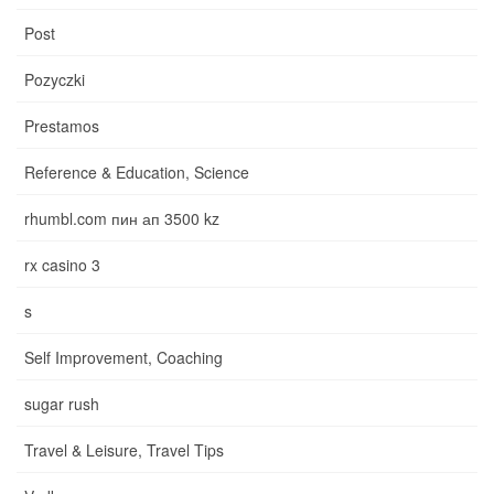
Post
Pozyczki
Prestamos
Reference & Education, Science
rhumbl.com пин ап 3500 kz
rx casino 3
s
Self Improvement, Coaching
sugar rush
Travel & Leisure, Travel Tips