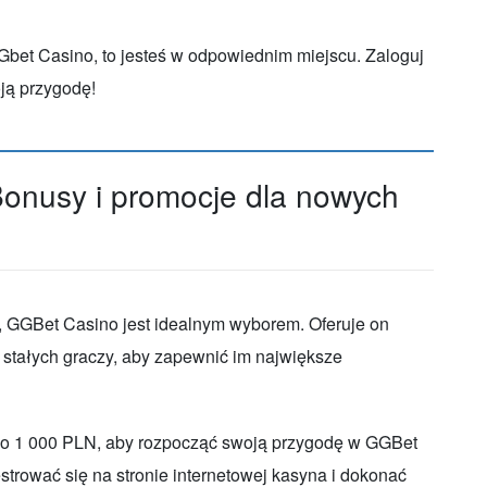
Gbet Casino, to jesteś w odpowiednim miejscu. Zaloguj
ją przygodę!
onusy i promocje dla nowych
e, GGBet Casino jest idealnym wyborem. Oferuje on
 stałych graczy, aby zapewnić im największe
o 1 000 PLN, aby rozpocząć swoją przygodę w GGBet
strować się na stronie internetowej kasyna i dokonać