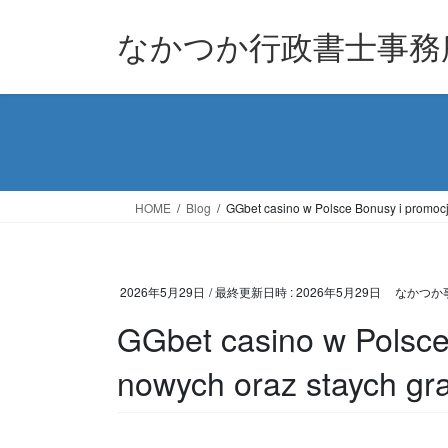
コ
ナ
なかつか行政書士事務
ン
ビ
テ
ゲ
ン
ー
ツ
シ
へ
ョ
ス
ン
キ
に
ッ
移
HOME
Blog
GGbet casino w Polsce Bonusy i promocj
プ
動
2026年5月29日
/ 最終更新日時 :
2026年5月29日
なかつか
GGbet casino w Polsce
nowych oraz staych gr