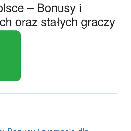
lsce – Bonusy i
ch oraz stałych graczy
: Bonusy i promocje dla