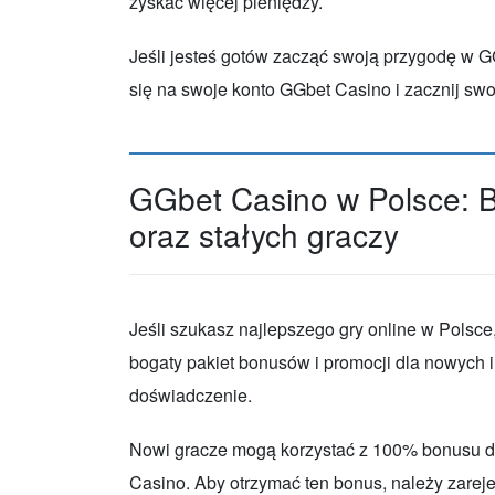
zyskać więcej pieniędzy.
Jeśli jesteś gotów zacząć swoją przygodę w G
się na swoje konto GGbet Casino i zacznij swo
GGbet Casino w Polsce: B
oraz stałych graczy
Jeśli szukasz najlepszego gry online w Polsc
bogaty pakiet bonusów i promocji dla nowych i
doświadczenie.
Nowi gracze mogą korzystać z 100% bonusu d
Casino. Aby otrzymać ten bonus, należy zareje