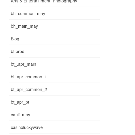
Arts & Entertainment, Photography
bh_common_may
bh_main_may
Blog
bt prod
bt_,apr_main
bt_apr_common_1
bt_apr_common_2
bt_apr_pt
canli_may
casinoluckywave