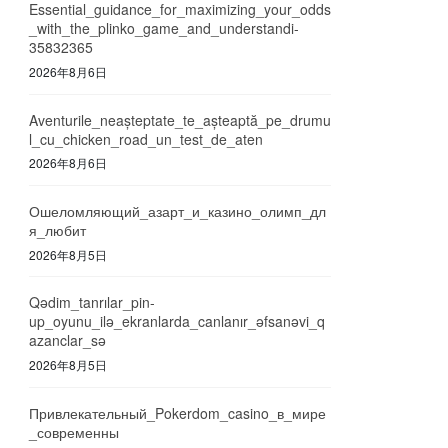
Essential_guidance_for_maximizing_your_odds
_with_the_plinko_game_and_understandi-
35832365
2026年8月6日
Aventurile_neașteptate_te_așteaptă_pe_drumu
l_cu_chicken_road_un_test_de_aten
2026年8月6日
Ошеломляющий_азарт_и_казино_олимп_дл
я_любит
2026年8月5日
Qədim_tanrılar_pin-
up_oyunu_ilə_ekranlarda_canlanır_əfsanəvi_q
azanclar_sə
2026年8月5日
Привлекательный_Pokerdom_casino_в_мире
_современны