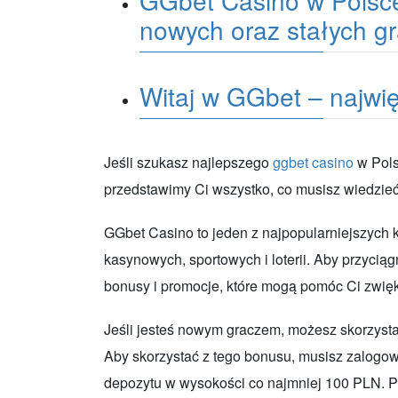
nowych oraz stałych g
Witaj w GGbet – najwi
Jeśli szukasz najlepszego
ggbet casino
w Pols
przedstawimy Ci wszystko, co musisz wiedzieć
GGbet Casino to jeden z najpopularniejszych k
kasynowych, sportowych i loterii. Aby przycią
bonusy i promocje, które mogą pomóc Ci zwię
Jeśli jesteś nowym graczem, możesz skorzyst
Aby skorzystać z tego bonusu, musisz zalogo
depozytu w wysokości co najmniej 100 PLN. P