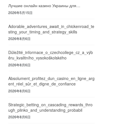
Лучшие онлайн казино Украины для…
2026年5月15日
Adorable_adventures_await_in_chickenroad_te
sting_your_timing_and_strategy_skills
2026年8月6日
Důležité_informace_o_czechcollege_cz_a_výb
ěru_kvalitního_vysokoškolského
2026年8月6日
Absolument_profitez_dun_casino_en_ligne_arg
ent_réel_sûr_et_digne_de_confiance
2026年8月6日
Strategic_betting_on_cascading_rewards_thro
ugh_plinko_and_understanding_probabil
2026年8月6日