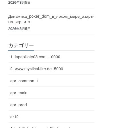
2026年8月5日
Динамика_poker_dom_в_ярком_мире_азартн
ых_игр_и_з
2026年8月5日
カテゴリー
1_lapapillote08.com_10000
2_www.mystical-fire.de_5000
apr_common_1
apr_main
apr_prod
ar t2