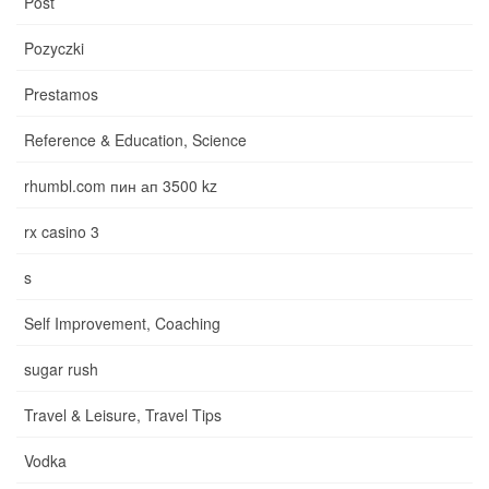
Post
Pozyczki
Prestamos
Reference & Education, Science
rhumbl.com пин ап 3500 kz
rx casino 3
s
Self Improvement, Coaching
sugar rush
Travel & Leisure, Travel Tips
Vodka