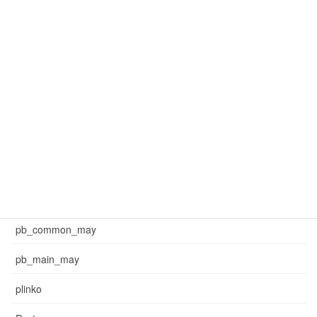
mar_common_3
mar_pb_main
mar_sb_common
mar_sb_main
may_common_sb
may_main_sb
News
pb_common_may
pb_main_may
plinko