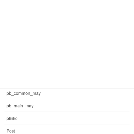
mar_common_3
mar_pb_main
mar_sb_common
mar_sb_main
may_common_sb
may_main_sb
News
pb_common_may
pb_main_may
plinko
Post