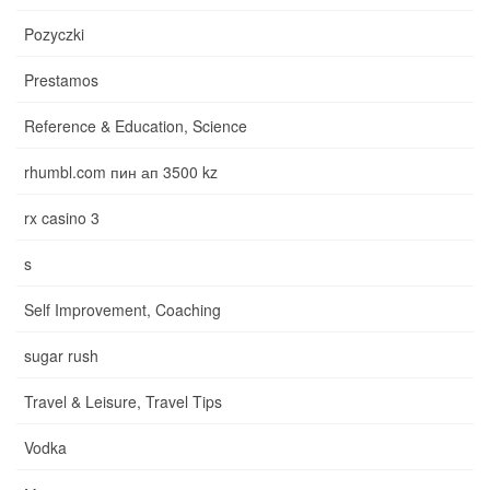
Pozyczki
Prestamos
Reference & Education, Science
rhumbl.com пин ап 3500 kz
rx casino 3
s
Self Improvement, Coaching
sugar rush
Travel & Leisure, Travel Tips
Vodka