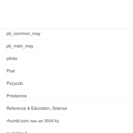
may_main_sb
News
pb_common_may
pb_main_may
plinko
Post
Pozyczki
Prestamos
Reference & Education, Science
rhumbl.com пин ап 3500 kz