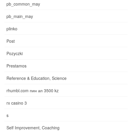
pb_common_may
pb_main_may
plinko
Post
Pozyczki
Prestamos
Reference & Education, Science
rhumbl.com пин ап 3500 kz
rx casino 3
s
Self Improvement, Coaching