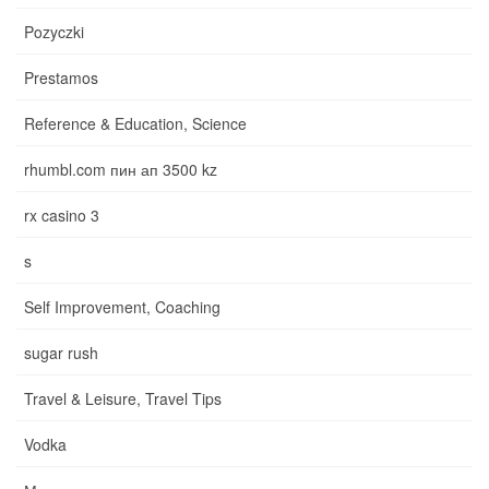
Pozyczki
Prestamos
Reference & Education, Science
rhumbl.com пин ап 3500 kz
rx casino 3
s
Self Improvement, Coaching
sugar rush
Travel & Leisure, Travel Tips
Vodka