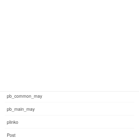
mar_common_3
mar_pb_main
mar_sb_common
mar_sb_main
may_common_sb
may_main_sb
News
pb_common_may
pb_main_may
plinko
Post