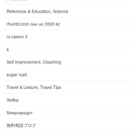
Reference & Education, Science
rhumbl.com пин ап 3500 kz
rx casino 3
s
Self Improvement, Coaching
sugar rush
Travel & Leisure, Travel Tips
Vodka
Микрокредит
無料相談ブログ