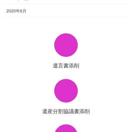
2020年6月
遺言書添削
遺産分割協議書添削