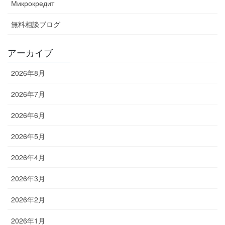
Микрокредит
無料相談ブログ
アーカイブ
2026年8月
2026年7月
2026年6月
2026年5月
2026年4月
2026年3月
2026年2月
2026年1月