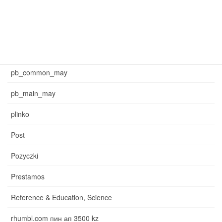
may_common_sb
may_main_sb
News
pb_common_may
pb_main_may
plinko
Post
Pozyczki
Prestamos
Reference & Education, Science
rhumbl.com пин ап 3500 kz