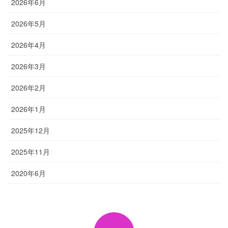
2026年6月
2026年5月
2026年4月
2026年3月
2026年2月
2026年1月
2025年12月
2025年11月
2020年6月