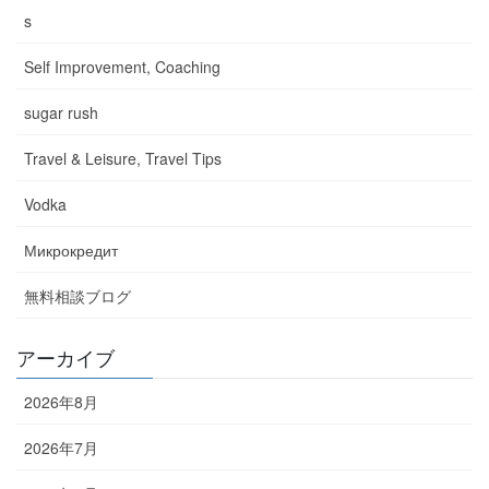
s
Self Improvement, Coaching
sugar rush
Travel & Leisure, Travel Tips
Vodka
Микрокредит
無料相談ブログ
アーカイブ
2026年8月
2026年7月