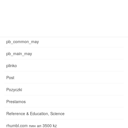
may_common_sb
may_main_sb
News
pb_common_may
pb_main_may
plinko
Post
Pozyczki
Prestamos
Reference & Education, Science
rhumbl.com пин ап 3500 kz