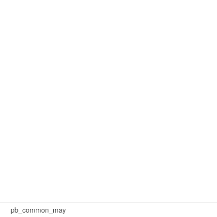
mar_ch_main
mar_common
mar_common_1
mar_common_3
mar_pb_main
mar_sb_common
mar_sb_main
may_common_sb
may_main_sb
News
pb_common_may