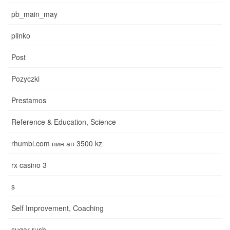
pb_main_may
plinko
Post
Pozyczki
Prestamos
Reference & Education, Science
rhumbl.com пин ап 3500 kz
rx casino 3
s
Self Improvement, Coaching
sugar rush