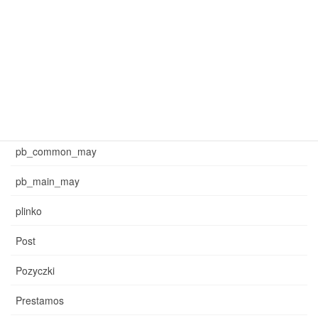
mar_sb_common
mar_sb_main
may_common_sb
may_main_sb
News
pb_common_may
pb_main_may
plinko
Post
Pozyczki
Prestamos