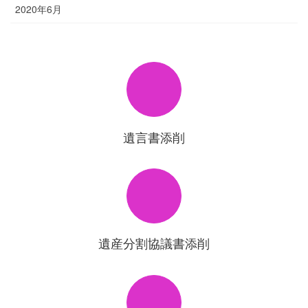
2020年6月
遺言書添削
遺産分割協議書添削