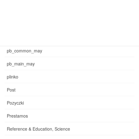
may_common_sb
may_main_sb
News
pb_common_may
pb_main_may
plinko
Post
Pozyczki
Prestamos
Reference & Education, Science