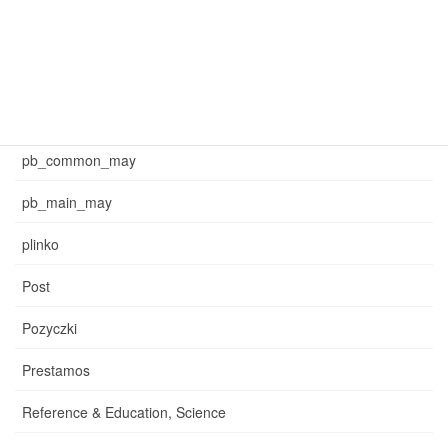
may_common_sb
may_main_sb
News
pb_common_may
pb_main_may
plinko
Post
Pozyczki
Prestamos
Reference & Education, Science