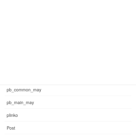
mar_common_3
mar_pb_main
mar_sb_common
mar_sb_main
may_common_sb
may_main_sb
News
pb_common_may
pb_main_may
plinko
Post