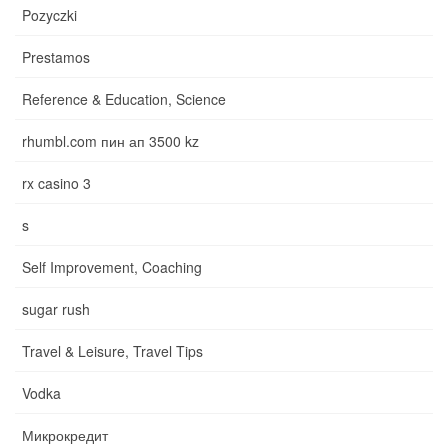
Pozyczki
Prestamos
Reference & Education, Science
rhumbl.com пин ап 3500 kz
rx casino 3
s
Self Improvement, Coaching
sugar rush
Travel & Leisure, Travel Tips
Vodka
Микрокредит