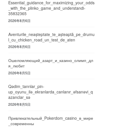
Essential_guidance_for_maximizing_your_odds
_with_the_plinko_game_and_understandi-
35832365
2026年8月6日
Aventurile_neașteptate_te_așteaptă_pe_drumu
l_cu_chicken_road_un_test_de_aten
2026年8月6日
Ошеломляющий_азарт_и_казино_олимп_дл
я_любит
2026年8月5日
Qədim_tanrılar_pin-
up_oyunu_ilə_ekranlarda_canlanır_əfsanəvi_q
azanclar_sə
2026年8月5日
Привлекательный_Pokerdom_casino_в_мире
_современны