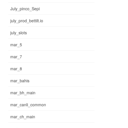
July_pinco_Sepi
july_prod_bettilt.io
july_slots
mar_5
mar_7
mar_8
mar_bahis
mar_bh_main
mar_canli_common
mar_ch_main