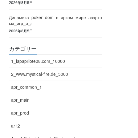
2026年8月5日
Динамика_poker_dom_в_ярком_мире_азартн
ых_игр_и_з
2026年8月5日
カテゴリー
1_lapapillote08.com_10000
2_www.mystical-fire.de_5000
apr_common_1
apr_main
apr_prod
ar t2