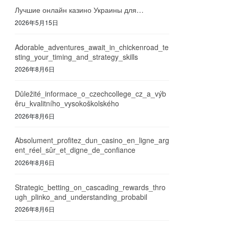
Лучшие онлайн казино Украины для…
2026年5月15日
Adorable_adventures_await_in_chickenroad_te
sting_your_timing_and_strategy_skills
2026年8月6日
Důležité_informace_o_czechcollege_cz_a_výb
ěru_kvalitního_vysokoškolského
2026年8月6日
Absolument_profitez_dun_casino_en_ligne_arg
ent_réel_sûr_et_digne_de_confiance
2026年8月6日
Strategic_betting_on_cascading_rewards_thro
ugh_plinko_and_understanding_probabil
2026年8月6日