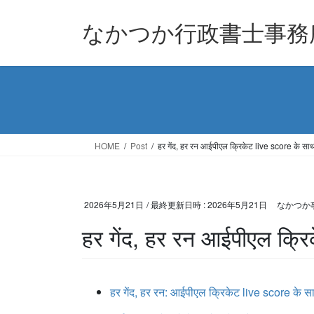
コ
ナ
なかつか行政書士事務
ン
ビ
テ
ゲ
ン
ー
ツ
シ
へ
ョ
ス
ン
キ
に
ッ
移
HOME
Post
हर गेंद, हर रन आईपीएल क्रिकेट live score के साथ ब
プ
動
2026年5月21日
/ 最終更新日時 :
2026年5月21日
なかつか
हर गेंद, हर रन आईपीएल क्रिक
हर गेंद, हर रन: आईपीएल क्रिकेट live score के साथ