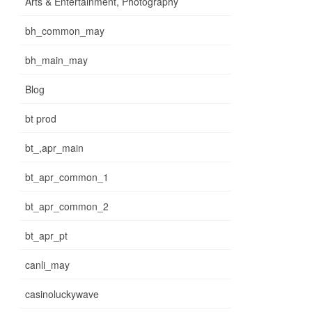
Arts & Entertainment, Photography
bh_common_may
bh_main_may
Blog
bt prod
bt_,apr_main
bt_apr_common_1
bt_apr_common_2
bt_apr_pt
canli_may
casinoluckywave